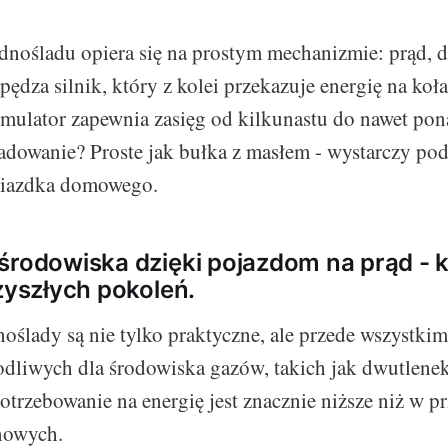
ednośladu opiera się na prostym mechanizmie: prąd, d
ędza silnik, który z kolei przekazuje energię na koł
ulator zapewnia zasięg od kilkunastu do nawet pon
adowanie? Proste jak bułka z masłem - wystarczy pod
niazdka domowego.
środowiska dzięki pojazdom na prąd - k
rzyszłych pokoleń.
noślady są nie tylko praktyczne, ale przede wszystki
odliwych dla środowiska gazów, takich jak dwutlene
trzebowanie na energię jest znacznie niższe niż w 
nowych.