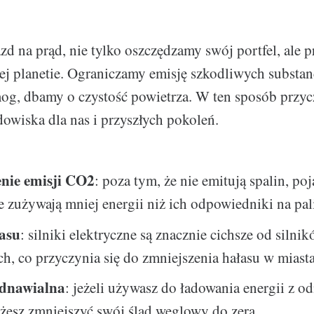
zd na prąd, nie tylko oszczędzamy swój portfel, ale 
 planetie. Ograniczamy emisję szkodliwych substanc
og, dbamy o czystość powietrza. W ten sposób przyc
owiska dla nas i przyszłych pokoleń.
nie emisji CO2
: poza tym, że nie emitują spalin, po
e zużywają mniej energii niż ich odpowiedniki na pal
asu
: silniki elektryczne są znacznie cichsze od silni
h, co przyczynia się do zmniejszenia hałasu w miast
odnawialna
: jeżeli używasz do ładowania energii z o
żesz zmniejszyć swój ślad węglowy do zera.