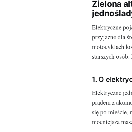
Zielona a
jednoślad
Elektryczne poj
przyjazne dla ś
motocyklach koń
starszych osób.
1. O elektry
Elektryczne jed
prądem z akumul
się po mieście,
mocniejsza mas