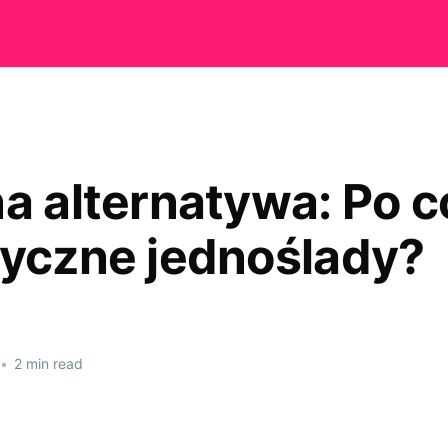
na alternatywa: Po 
ryczne jednoślady?
•
2 min read