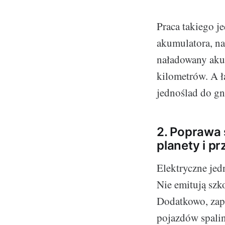
Praca takiego j
akumulatora, nap
naładowany akum
kilometrów. A ł
jednoślad do g
2. Poprawa 
planety i p
Elektryczne jed
Nie emitują szk
Dodatkowo, zapo
pojazdów spali