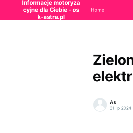
Informacje motoryza
cyjne dla Ciebie - os
Home
k-astra.pl
Zielo
elekt
As
21 lip 2024