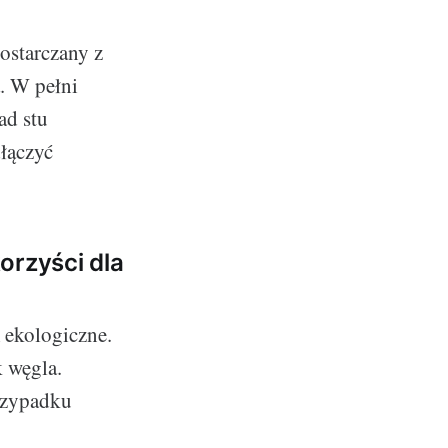
ostarczany z
a. W pełni
ad stu
łączyć
orzyści dla
m ekologiczne.
k węgla.
przypadku