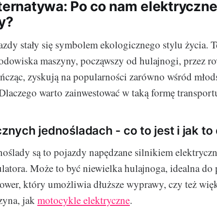
lternatywa: Po co nam elektryczn
y?
azdy stały się symbolem ekologicznego stylu życia. T
rodowiska maszyny, począwszy od hulajnogi, przez ro
cząc, zyskują na popularności zarówno wśród młods
 Dlaczego warto zainwestować w taką formę transpo
cznych jednośladach - co to jest i jak to
noślady są to pojazdy napędzane silnikiem elektrycz
atora. Może to być niewielka hulajnoga, idealna do
 rower, który umożliwia dłuższe wyprawy, czy też więk
zyna, jak
motocykle elektryczne
.