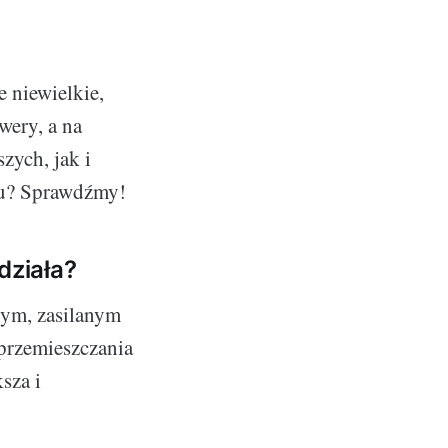
e
e niewielkie,
wery, a na
zych, jak i
rtu? Sprawdźmy!
 działa?
nym, zasilanym
 przemieszczania
sza i