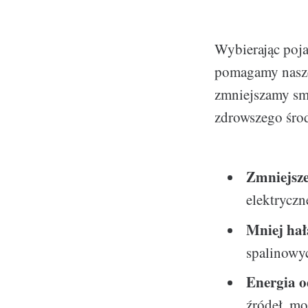
Wybierając poja
pomagamy naszej
zmniejszamy sm
zdrowszego środ
Zmniejsze
elektryczn
Mniej hał
spalinowyc
Energia 
źródeł, mo