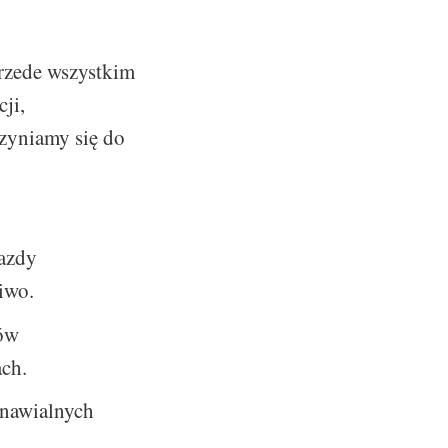
przede wszystkim
ji,
zyniamy się do
jazdy
iwo.
ków
ach.
dnawialnych