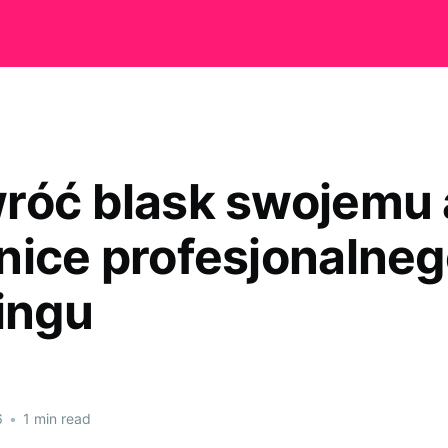
róć blask swojemu 
nice profesjonalne
lingu
6
•
1 min read