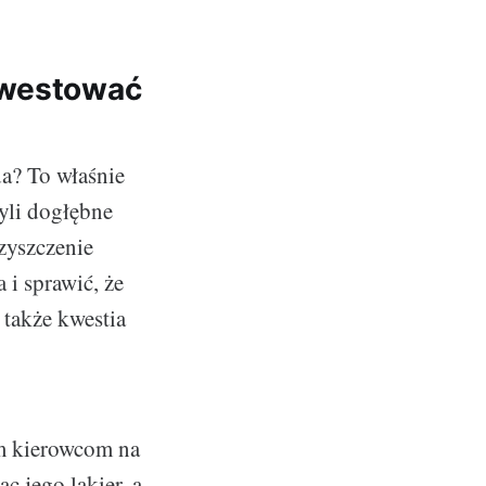
nwestować
da? To właśnie
zyli dogłębne
zyszczenie
i sprawić, że
 także kwestia
ym kierowcom na
c jego lakier, a