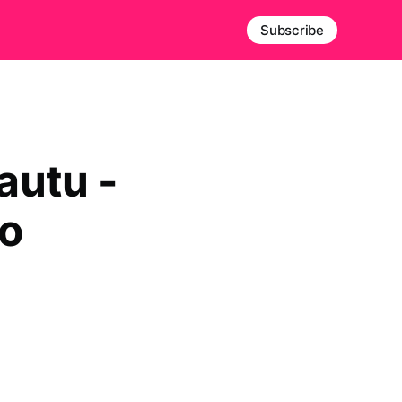
Subscribe
autu -
go