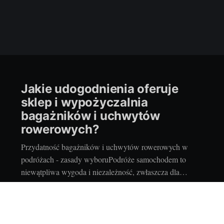
Jakie udogodnienia oferuje
sklep i wypożyczalnia
bagażników i uchwytów
rowerowych?
Przydatność bagażników i uchwytów rowerowych w
podróżach - zasady wyboruPodróże samochodem to
niewątpliwa wygoda i niezależność, zwłaszcza dla
wielbicieli czterech kółek i aktywnego spędzania czasu.
As
Czy jest jednak coś bardziej frustrującego niż brak
30 maj 2026
•
2 min read
miejsca na wszystkie rzeczy, które chcielibyśmy zabrać
ze sobą? Szczególnie, gdy mamy zamiar zabrać rowery