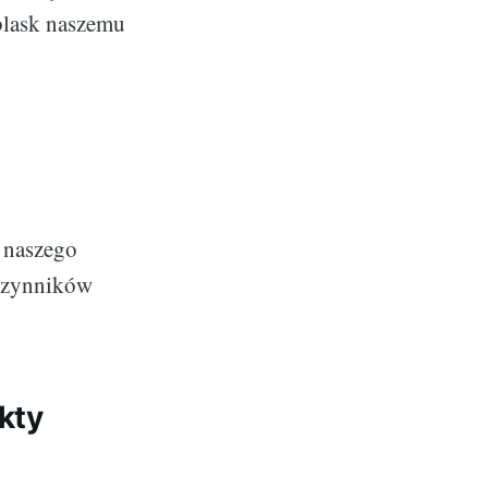
blask naszemu
u naszego
 czynników
kty