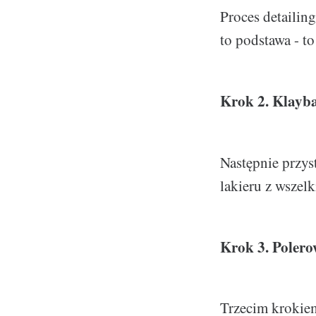
Proces detailin
to podstawa - to
Krok 2. Klayb
Następnie przys
lakieru z wszel
Krok 3. Polero
Trzecim krokiem