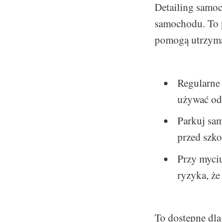
Detailing samoc
samochodu. To p
pomogą utrzymać
Regularne 
używać od
Parkuj sa
przed szk
Przy myci
ryzyka, że
To dostępne dla