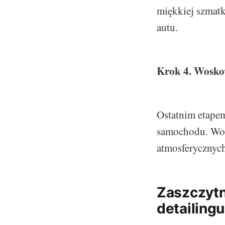
miękkiej szmatk
autu.
Krok 4. Wosko
Ostatnim etapem
samochodu. Wos
atmosferycznych
Zaszczytn
detailingu