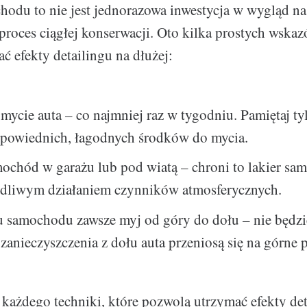
hodu to nie jest jednorazowa inwestycja w wygląd n
roces ciągłej konserwacji. Oto kilka prostych wskaz
 efekty detailingu na dłużej:
mycie auta – co najmniej raz w tygodniu. Pamiętaj ty
powiednich, łagodnych środków do mycia.
mochód w garażu lub pod wiatą – chroni to lakier s
odliwym działaniem czynników atmosferycznych.
u samochodu zawsze myj od góry do dołu – nie będz
 zanieczyszczenia z dołu auta przeniosą się na górne p
 każdego techniki, które pozwolą utrzymać efekty det