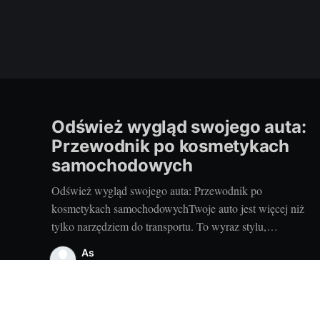
Odśwież wygląd swojego auta:
Przewodnik po kosmetykach
samochodowych
Odśwież wygląd swojego auta: Przewodnik po
kosmetykach samochodowychTwoje auto jest więcej niż
tylko narzędziem do transportu. To wyraz stylu,
osobowości i pasji do motoryzacji. Dbanie o wygląd
As
pojazdu jest więc równie ważne, jak dbanie o jego
30 lip 2026
•
2 min read
techniczny stan. Pomocne w tym zadaniu są oferowane
przez autoczęści wrocław różne kosmetyki
samochodowe.