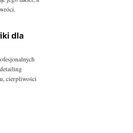
zwróci.
iki dla
rofesjonalnych
detailing
, cierpliwości