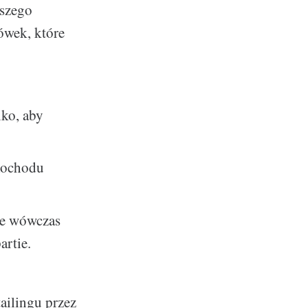
aszego
ówek, które
lko, aby
amochodu
ie wówczas
artie.
ailingu przez