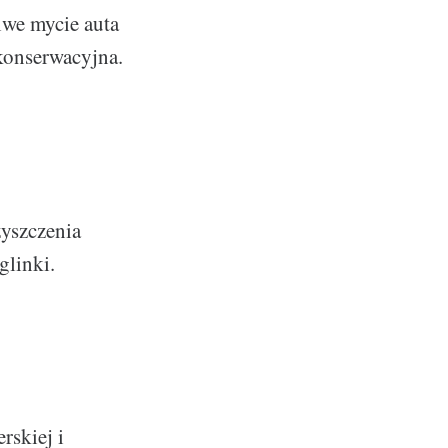
iwe mycie auta
 konserwacyjna.
zyszczenia
glinki.
rskiej i