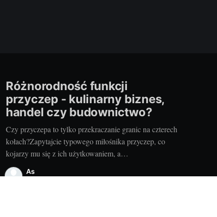
Różnorodność funkcji
przyczep - kulinarny biznes,
handel czy budownictwo?
Czy przyczepa to tylko przekraczanie granic na czterech
kołach?Zapytajcie typowego miłośnika przyczep, co
kojarzy mu się z ich użytkowaniem, a
najprawdopodobniej usłyszycie: podróżowanie,
As
odkrywanie świata, nielimitowane możliwości. Rzadko
29 kwi 2026
•
2 min read
jednak myśli się o innych, równie interesujących
zastosowaniach tych mobilnych konstrukcji na kołach. A
przecież od wielu lat przyczepy nie służą