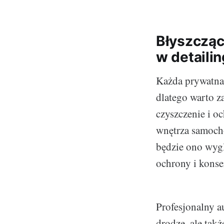
Błyszcząc
w detaili
Każda prywatna 
dlatego warto 
czyszczenie i o
wnętrza samocho
będzie ono wygl
ochrony i konse
Profesjonalny a
drodze, ale tak