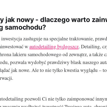
y jak nowy - dlaczego warto zai
ng samochodu?
inwestycja zasługuje na specjalne traktowanie, praw
zainwestować w
autodetailing bydgoszcz
. Detailing, c
chrona lakieru samochodowego od zewnątrz, a także c
du, pozwala wydobyć prawdziwy blask naszego auta 
ądać jak nowe. Ale to nie tylko kwestia wyglądu – to
rwacji.
utodetailing pozwoli Ci nie tylko zaimponować inn
że znacznie wydłużyć żywotność Twojego auta, chronią