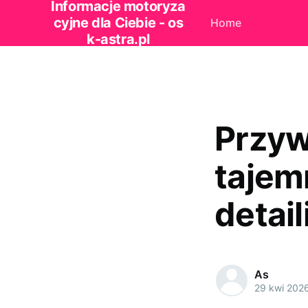
Informacje motoryza
cyjne dla Ciebie - os
Home
k-astra.pl
Przyw
tajem
detai
As
29 kwi 202