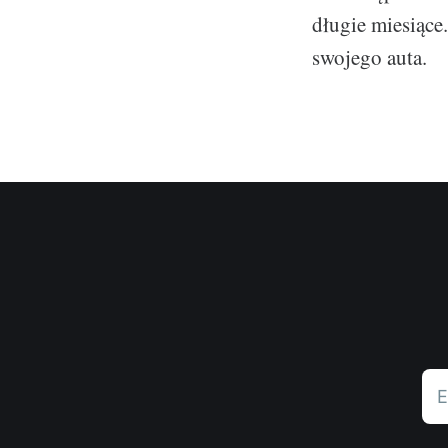
długie miesiące
swojego auta.
E